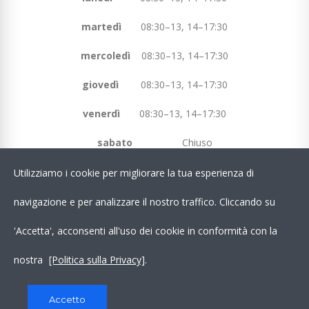
martedì
08:30–13, 14–17:30
mercoledì
08:30–13, 14–17:30
giovedì
08:30–13, 14–17:30
venerdì
08:30–13, 14–17:30
sabato
Chiuso
domenica
Chiuso
Utilizziamo i cookie per migliorare la tua esperienza di
navigazione e per analizzare il nostro traffico. Cliccando su
Chatta Con Noi su WhatsApp!
'Accetta', acconsenti all'uso dei cookie in conformità con la
nostra
[Politica sulla Privacy]
.
LINK UTILI
Accetto
Copyright © MM2 Fitness Equipment | Powered by
INFAS s.r.l.