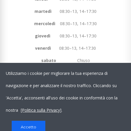
martedì
08:30–13, 14–17:30
mercoledì
08:30–13, 14–17:30
giovedì
08:30–13, 14–17:30
venerdì
08:30–13, 14–17:30
sabato
Chiuso
domenica
Chiuso
Utilizziamo i cookie per migliorare la tua esperienza di
navigazione e per analizzare il nostro traffico. Cliccando su
Chatta Con Noi su WhatsApp!
'Accetta', acconsenti all'uso dei cookie in conformità con la
nostra
[Politica sulla Privacy]
.
LINK UTILI
Accetto
Copyright © MM2 Fitness Equipment | Powered by
INFAS s.r.l.