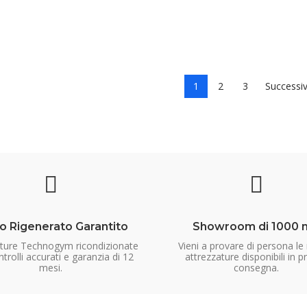
1
2
3
Successi
o Rigenerato Garantito
Showroom di 1000 
ature Technogym ricondizionate
Vieni a provare di persona le
trolli accurati e garanzia di 12
attrezzature disponibili in p
mesi.
consegna.