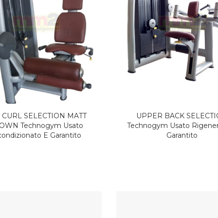
ANT CAVI INCROCIATI
MULTIPOWER SELECTIO
gym Usato Ricondizionato
Technogym Usato Ricondizio
E Garantito
E Garantito
 CURL SELECTION MATT
UPPER BACK SELECT
OWN Technogym Usato
Technogym Usato Rigener
condizionato E Garantito
Garantito