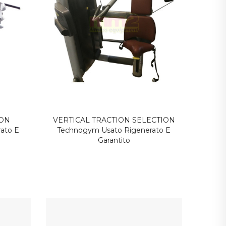
N
HALF RACK PURE STRENGTH
LEG P
nato
Technogym Usato Ricondizionato
E Garantito
ION
VERTICAL TRACTION SELECTION
ato E
Technogym Usato Rigenerato E
Garantito