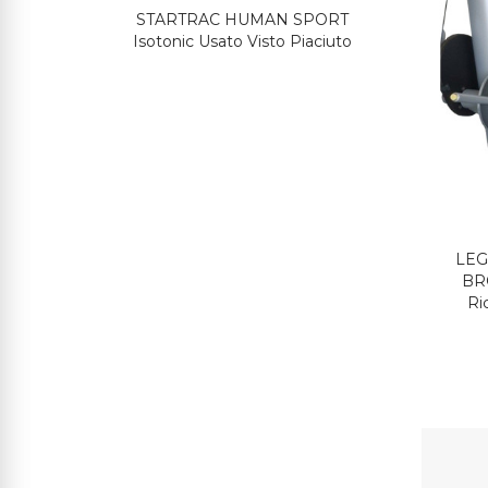
 UNITY
STARTRAC HUMAN SPORT
RADI
enerato
Isotonic Usato Visto Piaciuto
Techno
LEG
BR
Ri