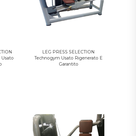
NUOVO
NUOVO
CTION
LEG PRESS SELECTION
Usato
Technogym Usato Rigenerato E
o
Garantito