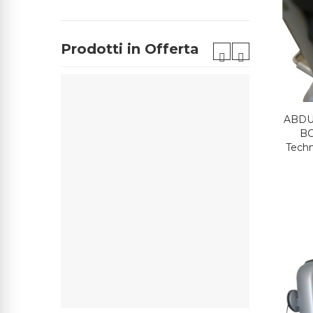
Prodotti in Offerta
NUOVO
ABDU
BO
Tech