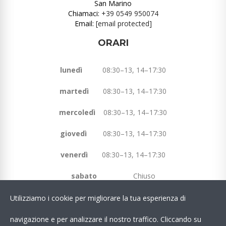
San Marino
Chiamaci:
+39 0549 950074
Email:
[email protected]
ORARI
lunedì
08:30–13, 14–17:30
martedì
08:30–13, 14–17:30
mercoledì
08:30–13, 14–17:30
giovedì
08:30–13, 14–17:30
venerdì
08:30–13, 14–17:30
sabato
Chiuso
domenica
Chiuso
Utilizziamo i cookie per migliorare la tua esperienza di
navigazione e per analizzare il nostro traffico. Cliccando su
Chatta Con Noi su WhatsApp!