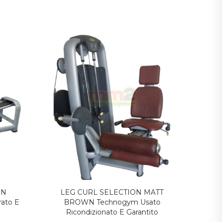
ON
LEG CURL SELECTION MATT
U
ato E
BROWN Technogym Usato
Tech
Ricondizionato E Garantito