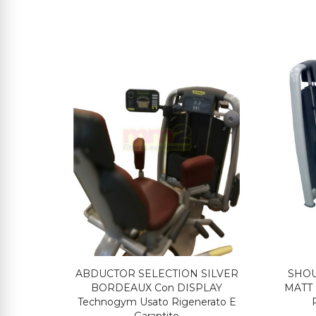
ON
ABDUCTOR SELECTION SILVER
SHOU
ato E
BORDEAUX Con DISPLAY
MATT
Technogym Usato Rigenerato E
Garantito