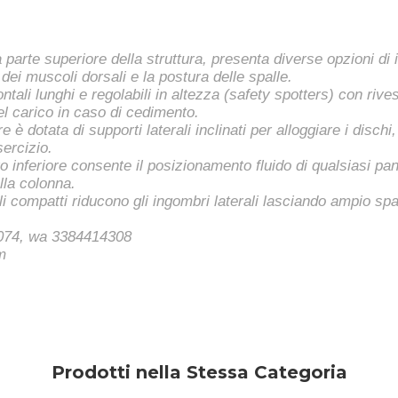
a parte superiore della struttura, presenta diverse opzioni d
 dei muscoli dorsali e la postura delle spalle.
ontali lunghi e regolabili in altezza (safety spotters) con riv
del carico in caso di cedimento.
e è dotata di supporti laterali inclinati per alloggiare i dischi
sercizio.
ro inferiore consente il posizionamento fluido di qualsiasi pa
lla colonna.
li compatti riducono gli ingombri laterali lasciando ampio spa
50074, wa 3384414308
m
Prodotti nella Stessa Categoria