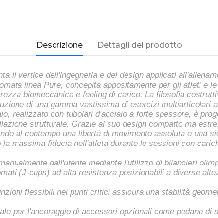
Descrizione
Dettagli del prodotto
il vertice dell'ingegneria e del design applicati all'allename
mata linea Pure, concepita appositamente per gli atleti e le
urezza biomeccanica e feeling di carico. La filosofia costrutt
uzione di una gamma vastissima di esercizi multiarticolari a
aio, realizzato con tubolari d'acciaio a forte spessore, è proge
llazione strutturale. Grazie al suo design compatto ma estr
offrendo al contempo una libertà di movimento assoluta e una
 la massima fiducia nell'atleta durante le sessioni con caric
manualmente dall'utente mediante l'utilizzo di bilancieri olimpi
mati (J-cups) ad alta resistenza posizionabili a diverse alte
unzioni flessibili nei punti critici assicura una stabilità ge
rale per l'ancoraggio di accessori opzionali come pedane di 