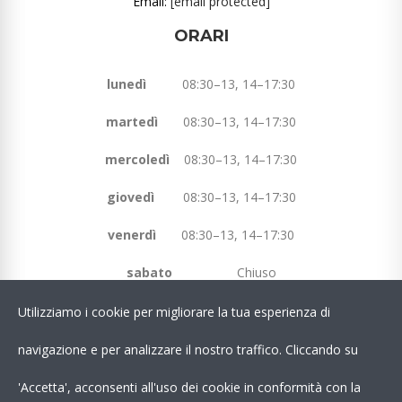
Email:
[email protected]
ORARI
lunedì
08:30–13, 14–17:30
martedì
08:30–13, 14–17:30
mercoledì
08:30–13, 14–17:30
giovedì
08:30–13, 14–17:30
venerdì
08:30–13, 14–17:30
sabato
Chiuso
domenica
Chiuso
Utilizziamo i cookie per migliorare la tua esperienza di
navigazione e per analizzare il nostro traffico. Cliccando su
Chatta Con Noi su WhatsApp!
'Accetta', acconsenti all'uso dei cookie in conformità con la