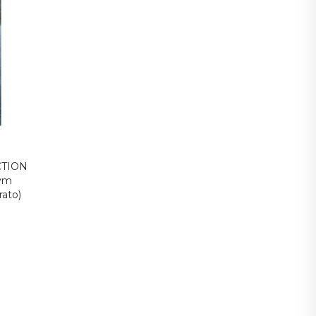
CTION
ym
ato)