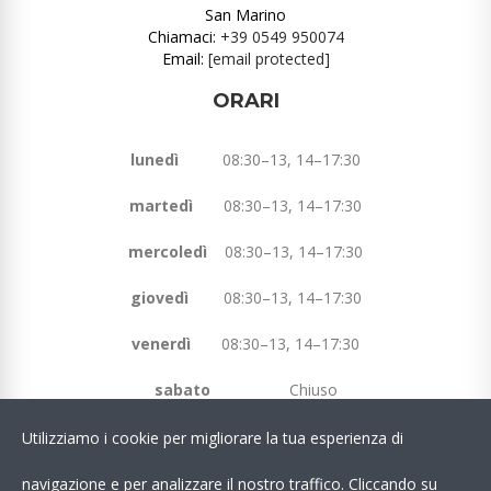
San Marino
Chiamaci:
+39 0549 950074
Email:
[email protected]
ORARI
lunedì
08:30–13, 14–17:30
martedì
08:30–13, 14–17:30
mercoledì
08:30–13, 14–17:30
giovedì
08:30–13, 14–17:30
venerdì
08:30–13, 14–17:30
sabato
Chiuso
domenica
Chiuso
Utilizziamo i cookie per migliorare la tua esperienza di
navigazione e per analizzare il nostro traffico. Cliccando su
Chatta Con Noi su WhatsApp!